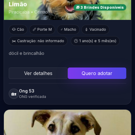
Limão
🎁 3 Brindes Disponíveis
Piracicaba • Centro
🐶 Cão
📏 Porte M
♂ Macho
💉 Vacinado
✂️ Castração: não informado
🕒 1 ano(s) e 5 mês(es)
dócil e brincalhão
Ver detalhes
Quero adotar
Ong 53
🏡
ONG verificada