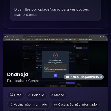
Dica: filtre por cidade/bairro para ver opções
mais próximas.
Cidade
Bairro
Bairro
Espécie
Dhdhdjd
Porte
Sexo
Brindes Disponíveis 0
Piracicaba • Centro
Filtrar
🐱 Gato
📏 Porte M
♂ Macho
💉 Vacina: não informado
✂️ Castração: não informado