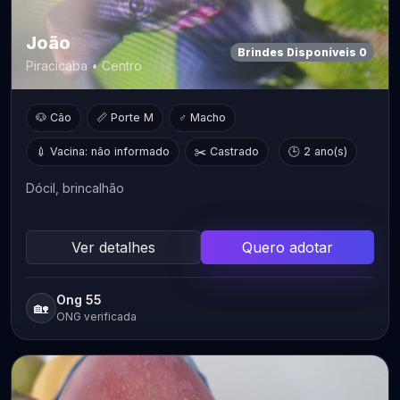
João
Brindes Disponíveis 0
Piracicaba • Centro
🐶 Cão
📏 Porte M
♂ Macho
💉 Vacina: não informado
✂️ Castrado
🕒 2 ano(s)
Dócil, brincalhão
Ver detalhes
Quero adotar
Ong 55
🏡
ONG verificada