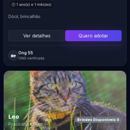
🕒 1 ano(s) e 1 mês(es)
Dócil, brincalhão
Ver detalhes
Quero adotar
Ong 55
🏡
ONG verificada
Leo
Brindes Disponíveis 0
Piracicaba • Centro