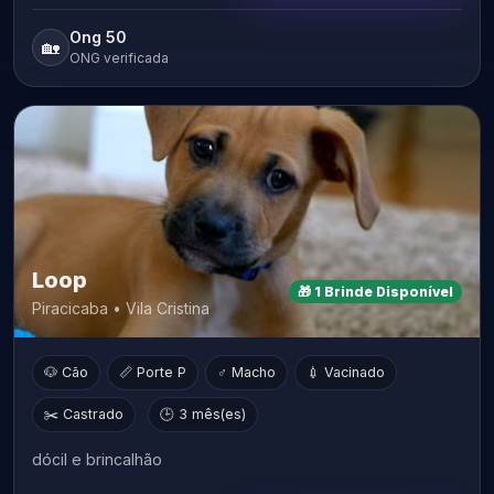
Ong 50
🏡
ONG verificada
Loop
🎁 1 Brinde Disponível
Piracicaba • Vila Cristina
🐶 Cão
📏 Porte P
♂ Macho
💉 Vacinado
✂️ Castrado
🕒 3 mês(es)
dócil e brincalhão