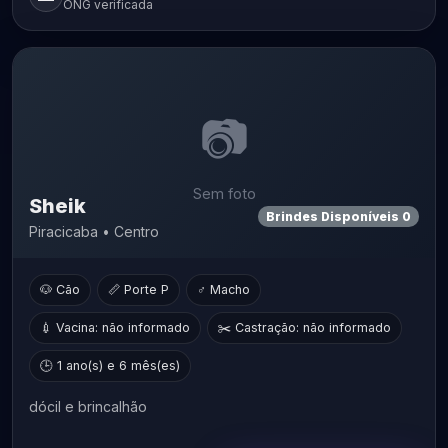
ONG verificada
📷
Sem foto
Sheik
Brindes Disponíveis 0
Piracicaba • Centro
🐶 Cão
📏 Porte P
♂ Macho
💉 Vacina: não informado
✂️ Castração: não informado
🕒 1 ano(s) e 6 mês(es)
dócil e brincalhão