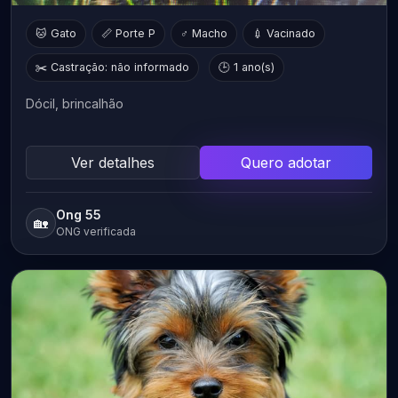
🐱 Gato
📏 Porte P
♂ Macho
💉 Vacinado
✂️ Castração: não informado
🕒 1 ano(s)
Dócil, brincalhão
Ver detalhes
Quero adotar
Ong 55
🏡
ONG verificada