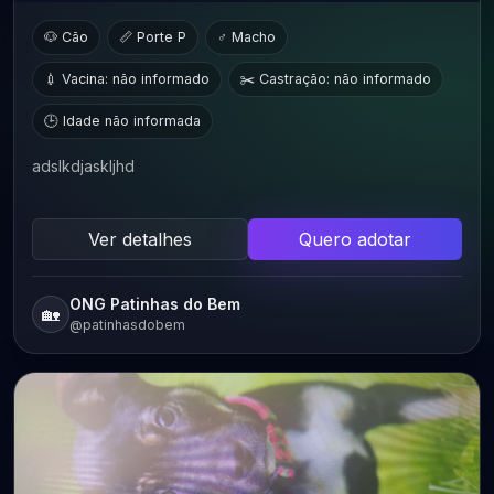
🐶 Cão
📏 Porte P
♂ Macho
💉 Vacina: não informado
✂️ Castração: não informado
🕒 Idade não informada
adslkdjaskljhd
Ver detalhes
Quero adotar
ONG Patinhas do Bem
🏡
@patinhasdobem