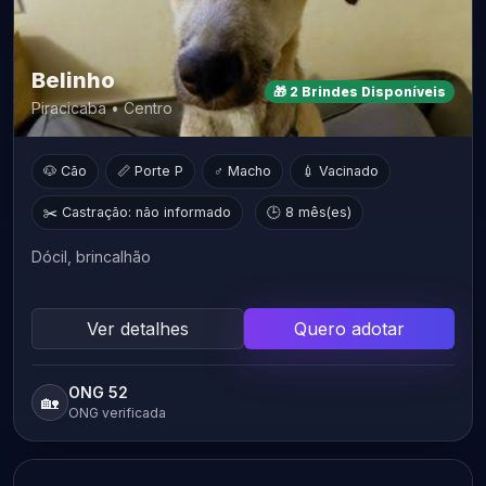
Belinho
🎁 2 Brindes Disponíveis
Piracicaba • Centro
🐶 Cão
📏 Porte P
♂ Macho
💉 Vacinado
✂️ Castração: não informado
🕒 8 mês(es)
Dócil, brincalhão
Ver detalhes
Quero adotar
ONG 52
🏡
ONG verificada