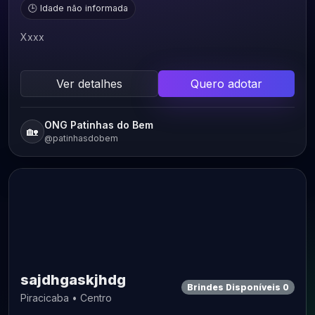
🕒 Idade não informada
Xxxx
Ver detalhes
Quero adotar
ONG Patinhas do Bem
🏡
@patinhasdobem
sajdhgaskjhdg
Brindes Disponíveis 0
Piracicaba • Centro