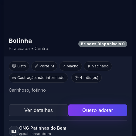
Bolinha
Brindes Disponíveis 0
Piracicaba • Centro
🐱 Gato
📏 Porte M
♂ Macho
💉 Vacinado
✂️ Castração: não informado
🕒 4 mês(es)
Carinhoso, fofinho
Ver detalhes
Quero adotar
ONG Patinhas do Bem
🏡
@patinhasdobem