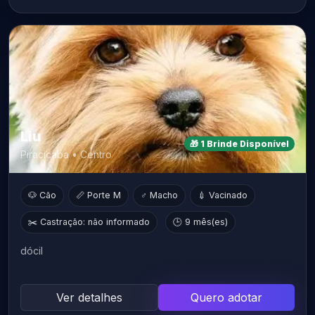
Liu
🎁 1 Brinde Disponível
Piracicaba • Centro
🐶 Cão
📏 Porte M
♂ Macho
💉 Vacinado
✂️ Castração: não informado
🕒 9 mês(es)
dócil
Ver detalhes
Quero adotar