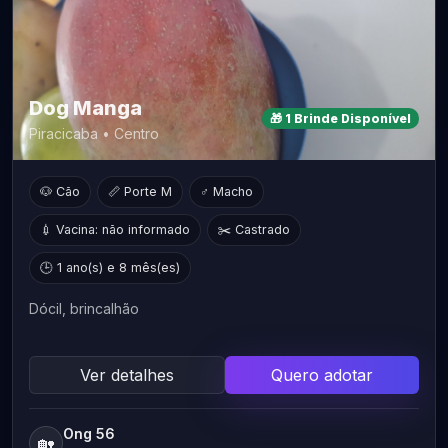
Dog Manga
🎁 1 Brinde Disponível
Piracicaba • Centro
🐶 Cão
📏 Porte M
♂ Macho
💉 Vacina: não informado
✂️ Castrado
🕒 1 ano(s) e 8 mês(es)
Dócil, brincalhão
Ver detalhes
Quero adotar
Ong 56
🏡