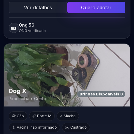
Ver detalhes
Quero adotar
Ong 56
🏡
ONG verificada
Dog X
Brindes Disponíveis 0
Piracicaba • Centro
🐶 Cão
📏 Porte M
♂ Macho
💉 Vacina: não informado
✂️ Castrado